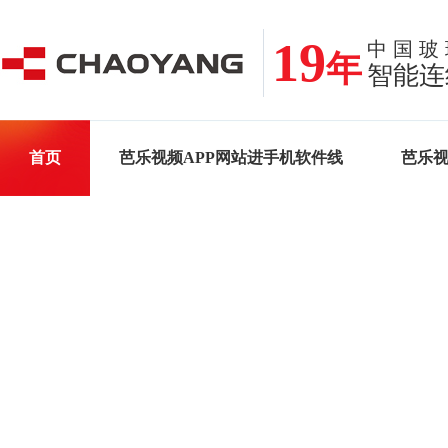
19
中国玻
年
智能连
首页
芭乐视频APP网站进手机软件线
芭乐视
解决方案
案例•新闻
关于芭乐视频APP在线网