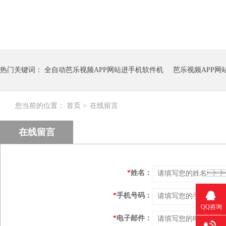
热门关键词：
全自动芭乐视频APP网站进手机软件机
芭乐视频APP网
您当前的位置：
首页
>
在线留言
芭乐视频APP网站进手机软件设备生产厂家
芭乐网站APP官方下载联
在线留言
*
姓名：
*
手机号码：
QQ咨询
*
电子邮件：