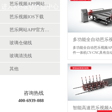
芭乐视频APP网站进手机软件线
进入IOS玻切产品中心
芭乐视频IOS下载
芭乐网站APP官方下载联线
玻璃仓储线
多功能全自动芭乐视频A
件一体机CY-CNC具有自动上
玻璃清洗线
版…
【详情】
其他
咨询热线
400-6939-088