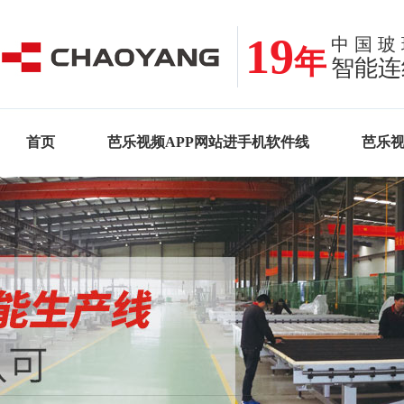
19
中国玻
年
智能连
首页
芭乐视频APP网站进手机软件线
芭乐视
解决方案
案例•新闻
关于芭乐视频APP在线网